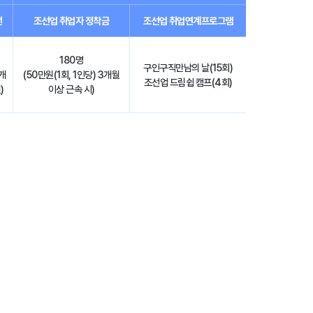
선
조선업 취업자 정착금
조선업 취업연계프로그램
180명
구인구직만남의 날(15회)
개
(50만원(1회, 1인당) 3개월
조선업 드림쉽 캠프(4회)
)
이상 근속 시)