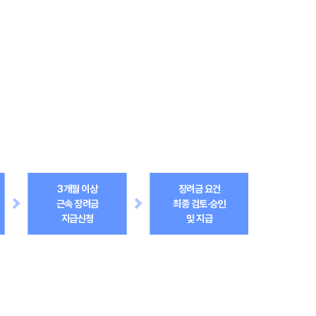
3개월 이상
장려금 요건
근속 장려금
최종 검토·승인
지급신청
및 지급