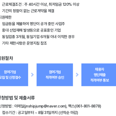
근로체결조건 : 주 40시간 이상, 최저임금 120% 이상
기간의 정함이 없는 근로계약을 체결
지원제한
임금등을 체불하여 명단이 공개 중인 사업주
중대 산업재해 발생등으로 공표중인 기업
동일업종 3개월, 동일기업 6개월 이내 이직한 경우
기타 제한사항은 운영지침 참조
지원절차
채용자
참여기업
참여기업
명단제출
모집 및 신청접수
적격여부 승인
적격여부 통보
신청방법 및 제출서류
신청방법 : 이메일(jnshipjump@naver.com), 팩스(061-801-8878)
접수기간 : 공고일부터 ~ 8월 31일까지 (선착순 마감)