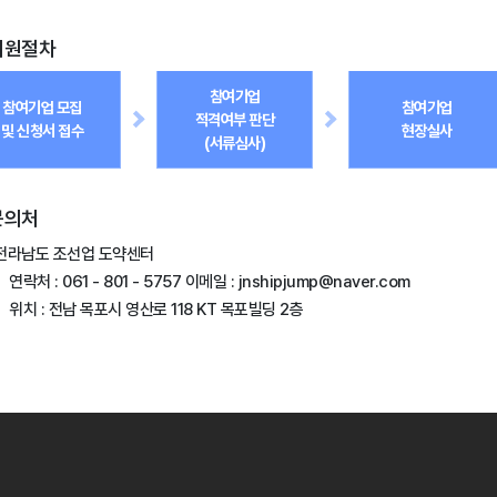
지원절차
참여기업
참여기업 모집
참여기업
적격여부 판단
및 신청서 접수
현장실사
(서류심사)
문의처
전라남도 조선업 도약센터
연락처 : 061 - 801 - 5757 이메일 : jnshipjump@naver.com
위치 : 전남 목포시 영산로 118 KT 목포빌딩 2층