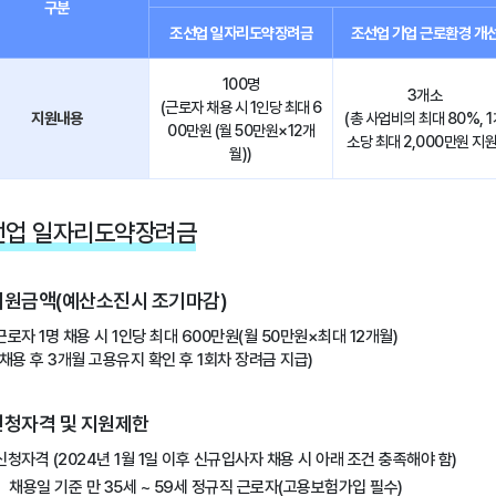
구분
조선업 일자리도약장려금
조선업 기업 근로환경 개
100명
3개소
(근로자 채용 시 1인당 최대 6
지원내용
(총 사업비의 최대 80%, 1
00만원 (월 50만원×12개
소당 최대 2,000만원 지원
월))
선업 일자리도약장려금
지원금액(예산소진시 조기마감)
근로자 1명 채용 시 1인당 최대 600만원(월 50만원×최대 12개월)
(채용 후 3개월 고용유지 확인 후 1회차 장려금 지급)
신청자격 및 지원제한
신청자격 (2024년 1월 1일 이후 신규입사자 채용 시 아래 조건 충족해야 함)
채용일 기준 만 35세 ~ 59세 정규직 근로자(고용보험가입 필수)