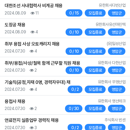
등록자
대한조선 사내협력사 비계공 채용
유한회사다빈산업
등록일
조회
채용인원
상태
지역
2024.08.09
11
0 / 15
모집종료
영암군
등록자
도장공 채용
유한회사유선마린텍
등록일
조회
채용인원
상태
지역
2024.08.09
4
0 / 10
모집종료
영암군
등록자
취부 용접 사상 오토캐리지 채용
(유)일성산업
등록일
조회
채용인원
상태
지역
2024.07.30
4
0 / 10
모집종료
영암군
등록자
취부/용접/사상/철목 함께 근무할 직원 채용
유한회사 다한산업
등록일
조회
채용인원
상태
지역
2024.07.30
2
0 / 10
모집종료
영암군
등록자
기술직(공정,자재 0명, 경력자우대) 채
유한회사 무영산업
등록일
조회
채용인원
상태
지역
2024.07.30
4
0 / 2
모집종료
영암군
등록자
용접사 채용
유한회사 영선테크
등록일
조회
채용인원
상태
지역
2024.07.30
2
0 / 30
모집종료
영암군
등록자
연료전지 실증업무 경력직 채용
주식회사 빈센
등록일
조회
채용인원
상태
지역
2024.07.30
3
0 / 2
모집종료
영암군