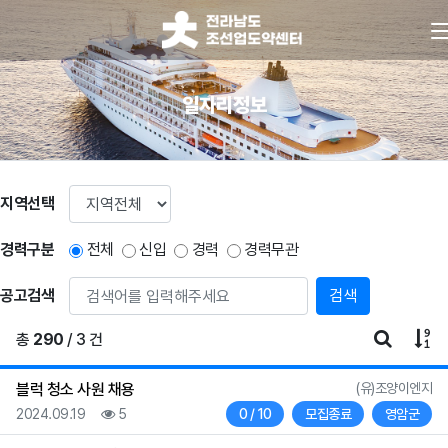
일자리정보
지역선택
경력구분
전체
신입
경력
경력무관
공고검색
게시판 
게
총
290
/ 3 건
등록자
블럭 청소 사원 채용
(유)조양이엔지
등록일
조회
채용인원
상태
지역
2024.09.19
5
0 / 10
모집종료
영암군