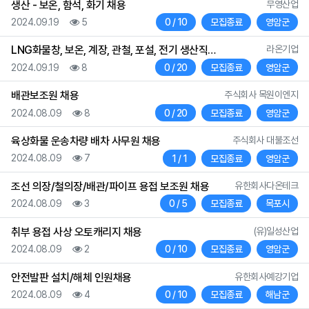
등록자
생산 - 보온, 함석, 화기 채용
무영산업
등록일
조회
채용인원
상태
지역
2024.09.19
5
0 / 10
모집종료
영암군
등록자
LNG화물창, 보온, 계장, 관철, 포설, 전기 생산직…
라온기업
등록일
조회
채용인원
상태
지역
2024.09.19
8
0 / 20
모집종료
영암군
등록자
배관보조원 채용
주식회사 목원이엔지
등록일
조회
채용인원
상태
지역
2024.08.09
8
0 / 20
모집종료
영암군
등록자
육상화물 운송차량 배차 사무원 채용
주식회사 대불조선
등록일
조회
채용인원
상태
지역
2024.08.09
7
1 / 1
모집종료
영암군
등록자
조선 의장/철의장/배관/파이프 용접 보조원 채용
유한회사다온테크
등록일
조회
채용인원
상태
지역
2024.08.09
3
0 / 5
모집종료
목포시
등록자
취부 용접 사상 오토캐리지 채용
(유)일성산업
등록일
조회
채용인원
상태
지역
2024.08.09
2
0 / 10
모집종료
영암군
등록자
안전발판 설치/해체 인원채용
유한회사예강기업
등록일
조회
채용인원
상태
지역
2024.08.09
4
0 / 10
모집종료
해남군