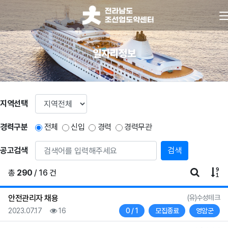
일자리정보
지역선택
경력구분
전체
신입
경력
경력무관
공고검색
게시판 
게
총
290
/ 16 건
등록자
안전관리자 채용
(유)수성테크
등록일
조회
채용인원
상태
지역
2023.07.17
16
0 / 1
모집종료
영암군