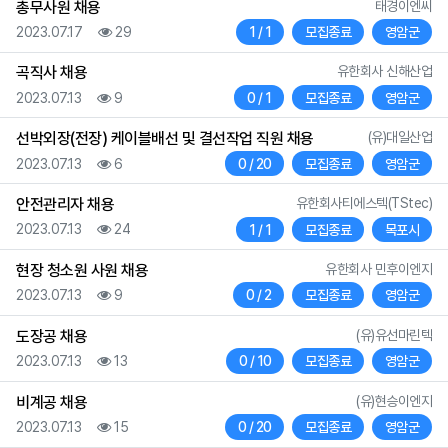
등록자
총무사원 채용
태경이엔씨
등록일
조회
채용인원
상태
지역
2023.07.17
29
1 / 1
모집종료
영암군
등록자
곡직사 채용
유한회사 신해산업
등록일
조회
채용인원
상태
지역
2023.07.13
9
0 / 1
모집종료
영암군
등록자
선박외장(전장) 케이블배선 및 결선작업 직원 채용
(유)대일산업
등록일
조회
채용인원
상태
지역
2023.07.13
6
0 / 20
모집종료
영암군
등록자
안전관리자 채용
유한회사티에스텍(TStec)
등록일
조회
채용인원
상태
지역
2023.07.13
24
1 / 1
모집종료
목포시
등록자
현장 청소원 사원 채용
유한회사 민후이엔지
등록일
조회
채용인원
상태
지역
2023.07.13
9
0 / 2
모집종료
영암군
등록자
도장공 채용
(유)유선마린텍
등록일
조회
채용인원
상태
지역
2023.07.13
13
0 / 10
모집종료
영암군
등록자
비계공 채용
(유)현승이엔지
등록일
조회
채용인원
상태
지역
2023.07.13
15
0 / 20
모집종료
영암군