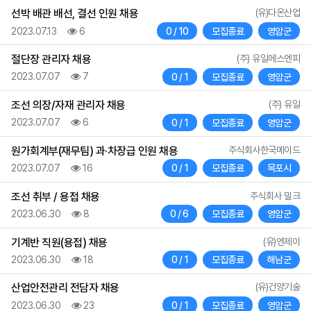
등록자
선박 배관 배선, 결선 인원 채용
(유)다온산업
등록일
조회
채용인원
상태
지역
2023.07.13
6
0 / 10
모집종료
영암군
등록자
절단장 관리자 채용
(주) 유일에스엔피
등록일
조회
채용인원
상태
지역
2023.07.07
7
0 / 1
모집종료
영암군
등록자
조선 의장/자재 관리자 채용
(주) 유일
등록일
조회
채용인원
상태
지역
2023.07.07
6
0 / 1
모집종료
영암군
등록자
원가회계부(재무팀) 과·차장급 인원 채용
주식회사한국메이드
등록일
조회
채용인원
상태
지역
2023.07.07
16
0 / 1
모집종료
목포시
등록자
조선 취부 / 용접 채용
주식회사 밀크
등록일
조회
채용인원
상태
지역
2023.06.30
8
0 / 6
모집종료
영암군
등록자
기계반 직원(용접) 채용
(유)엔제이
등록일
조회
채용인원
상태
지역
2023.06.30
18
0 / 1
모집종료
해남군
등록자
산업안전관리 전담자 채용
(유)건양기술
등록일
조회
채용인원
상태
지역
2023.06.30
23
0 / 1
모집종료
영암군