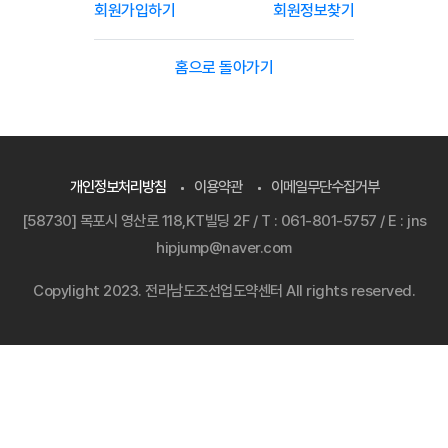
회원가입하기
회원정보찾기
홈으로 돌아가기
개인정보처리방침
이용약관
이메일무단수집거부
[58730] 목포시 영산로 118,KT빌딩 2F / T : 061-801-5757 / E : jns
hipjump@naver.com
Copylight 2023. 전라남도조선업도약센터 All rights reserved.