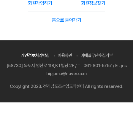
회원가입하기
회원정보찾기
홈으로 돌아가기
개인정보처리방침
이용약관
이메일무단수집거부
[58730] 목포시 영산로 118,KT빌딩 2F / T : 061-801-5757 / E : jns
hipjump@naver.com
Copylight 2023. 전라남도조선업도약센터 All rights reserved.