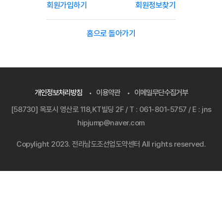
회원가입하기
회원정보찾기
홈으로 돌아가기
개인정보처리방침
이용약관
이메일무단수집거부
[58730] 목포시 영산로 118,KT빌딩 2F / T : 061-801-5757 / E : jns
hipjump@naver.com
Copylight 2023. 전라남도조선업도약센터 All rights reserved.