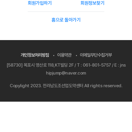
회원가입하기
회원정보찾기
홈으로 돌아가기
개인정보처리방침
이용약관
이메일무단수집거부
[58730] 목포시 영산로 118,KT빌딩 2F / T : 061-801-5757 / E : jns
hipjump@naver.com
Copylight 2023. 전라남도조선업도약센터 All rights reserved.