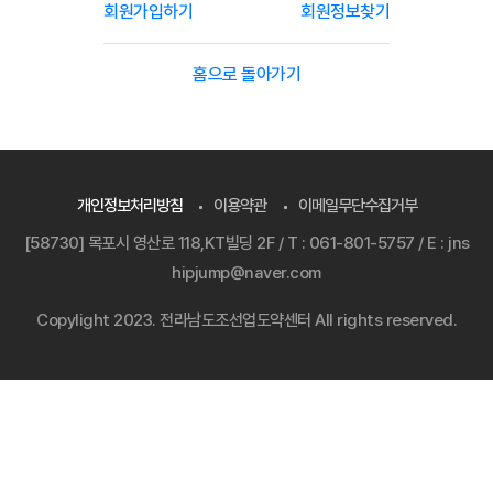
회원가입하기
회원정보찾기
홈으로 돌아가기
개인정보처리방침
이용약관
이메일무단수집거부
[58730] 목포시 영산로 118,KT빌딩 2F / T : 061-801-5757 / E : jns
hipjump@naver.com
Copylight 2023. 전라남도조선업도약센터 All rights reserved.