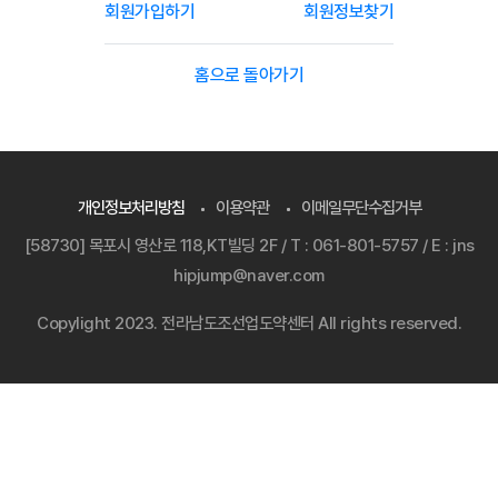
회원가입하기
회원정보찾기
홈으로 돌아가기
개인정보처리방침
이용약관
이메일무단수집거부
[58730] 목포시 영산로 118,KT빌딩 2F / T : 061-801-5757 / E : jns
hipjump@naver.com
Copylight 2023. 전라남도조선업도약센터 All rights reserved.